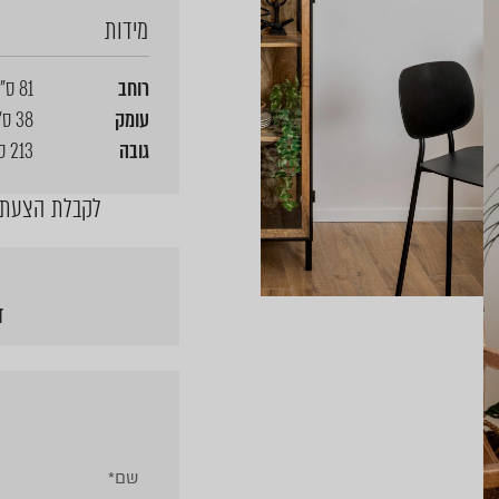
מידות
רוחב
81 ס"מ
עומק
38 ס"מ
גובה
213 ס"מ
לקבלת הצעת מ
ד