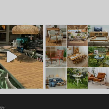
יום שישי 🔆 🌈 ניפגש אצלנו ב
חדש ⭐ קונטיינרי