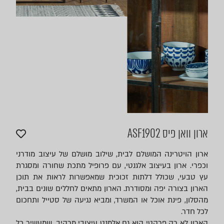
ארון וואן פיס ASF1902
ארון הויטרינה המושלם לבית, שילוב מושלם של עיצוב מודרני
וכפרי. ארון בעיצוב אלגנטי, עם פרופיל מתכת שחורה ומסגרת
עץ טבעי, שכולל דלתות זכוכית שמאפשרות לראות את תוכן
הארון בצורה יפה ומסודרת. הארון מתאים לחללים שונים בבית,
מהסלון, פינת אוכל או המשרד, ומביא נגיעה של סטייל ותחכום
לכל חדר.
הארון לא רק פרקטי הוא גם אלמנט עיצובי מרהיב, שמעשיר כל