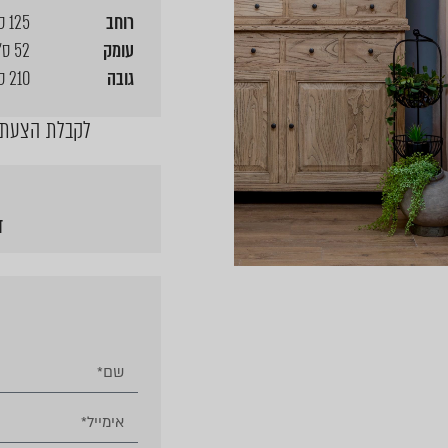
רוחב
125 ס"מ
עומק
52 ס"מ
גובה
210 ס"מ
לקבלת הצעת מ
ד