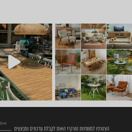
יום שישי 🔆 🌈 ניפגש אצלנו ב
חדש ⭐ קונטיינרי
הצטרפו למשפחת טורקיז האוס לקבלת עדכונים ומבצעים