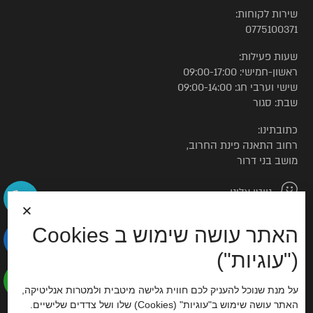
שירות לקוחות:
0775100371
שעות פעילות:
ראשון-חמישי: 09:00-17:00
שישי וערבי חג: 09:00-14:00
שבת: סגור
כתובתינו:
רחוב התאנה פינת החרוב,
מושב בני דרור
נווטו אלינו
האתר עושה שימוש ב Cookies
© כל הזכויות שמורות לטורקיז האוס
("עוגיות")
הצהרת נגישות
על מנת שנוכל להעניק לכם חווית גלישה מיטבית ולמטרות אנליטיקה,
האתר עושה שימוש ב"עוגיות" (Cookies) שלו ושל צדדים שלישיים.
סוכנות דיגיטל