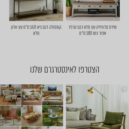
שידת טלוויזיה עץ מלא דגם טרפז
קונסולה דגם גיא 160 ס"מ עץ אלון
אפור ווש 180 ס״מ
מלא
הצטרפו לאינסטרגרם שלנו
שישי שמח אצלנו 🤩 באים להתח