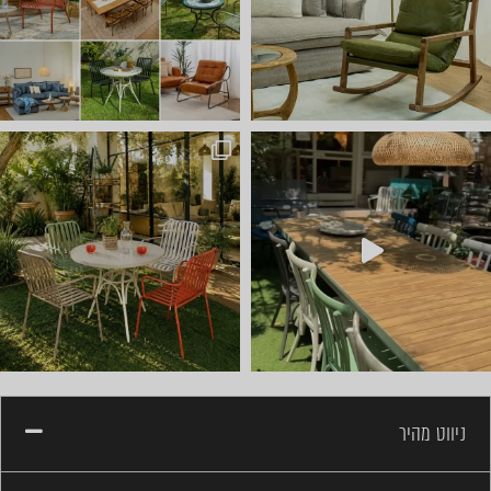
חדש ⭐ קונטיינרים של ריהוט ל
ניווט מהיר