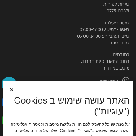
שירות לקוחות:
0775100371
שעות פעילות:
ראשון-חמישי: 09:00-17:00
שישי וערבי חג: 09:00-14:00
שבת: סגור
כתובתינו:
רחוב התאנה פינת החרוב,
מושב בני דרור
נווטו אלינו
האתר עושה שימוש ב Cookies
© כל הזכויות שמורות לטורקיז האוס
("עוגיות")
הצהרת נגישות
על מנת שנוכל להעניק לכם חווית גלישה מיטבית ולמטרות אנליטיקה,
האתר עושה שימוש ב"עוגיות" (Cookies) שלו ושל צדדים שלישיים.
סוכנות דיגיטל