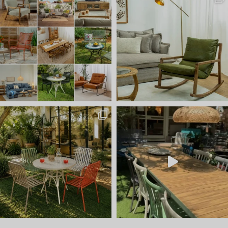
חדש ⭐ קונטיינרים של ריהוט ל