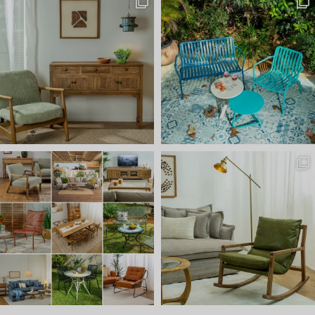
שישי שמח אצלנו 🤩 באים להתח