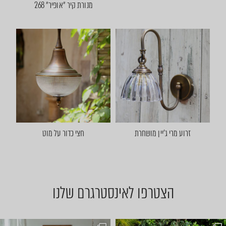
מנורת קיר ״אופיר״ 268
זרוע מרי ג׳יין מושחרת
חצי כדור על מוט
הצטרפו לאינסטרגרם שלנו
מחפשים את היפה לכניסה? 😍 בו