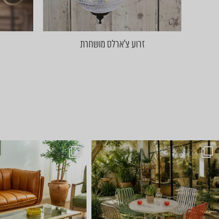
זרוע צ׳ארלס מושחרת
ועכשיו הגיע הזמן לשולחן הסל