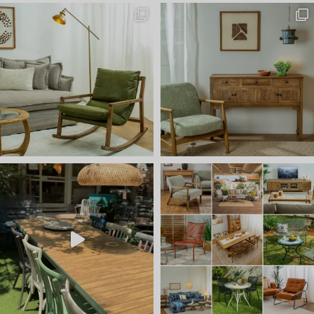
אין כמו היום לדפדף בתמונות..
יום שישי 🔆 🌈 ניפגש אצלנו ב