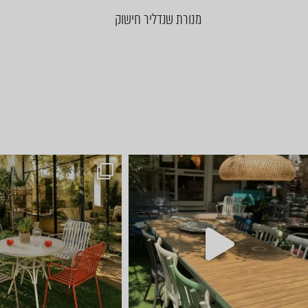
מנורת שנדליר חישוק
חדש ⭐ קונטיינרים של ריהוט ל
ועכשיו הגיע הזמ