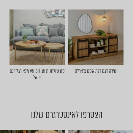
שידה דגם דלת אסם צ'ארלס
סט שולחנות עגולים עץ מלא רגל דגם
רפאל
הצטרפו לאינסטרגרם שלנו
יום שישי 🔆 🌈 ניפגש אצלנו ב