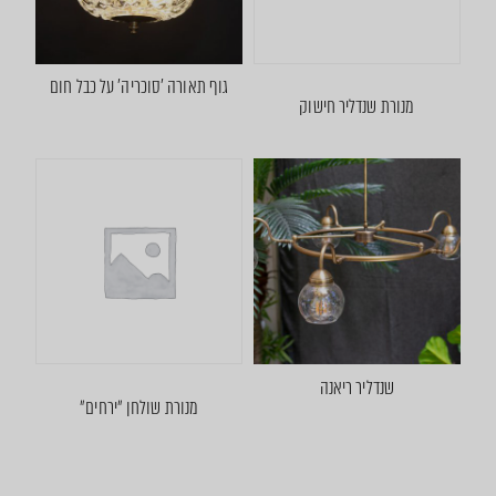
גוף תאורה ׳סוכריה׳ על כבל חום
מנורת שנדליר חישוק
שנדליר ריאנה
מנורת שולחן ״ירחים״