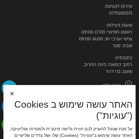
שירות לקוחות:
0775100371
שעות פעילות:
ראשון-חמישי: 09:00-17:00
שישי וערבי חג: 09:00-14:00
שבת: סגור
כתובתינו:
רחוב התאנה פינת החרוב,
מושב בני דרור
נווטו אלינו
האתר עושה שימוש ב Cookies
© כל הזכויות שמורות לטורקיז האוס
("עוגיות")
הצהרת נגישות
על מנת שנוכל להעניק לכם חווית גלישה מיטבית ולמטרות אנליטיקה,
האתר עושה שימוש ב"עוגיות" (Cookies) שלו ושל צדדים שלישיים.
סוכנות דיגיטל