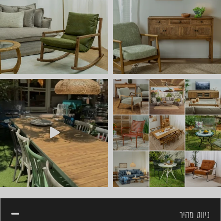
יום שישי 🔆 🌈 ניפגש אצלנו ב
ניווט מהיר