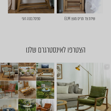
שידת צד תריס מעץ ELM
ספסל בננה זוגי
הצטרפו לאינסטרגרם שלנו
שישי שמח אצלנו 🤩 באים להתח