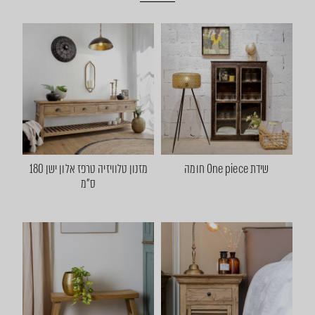
שידת One piece חומה
מזנון טלוויזיה טרפז אלון ישן 180
ס"מ