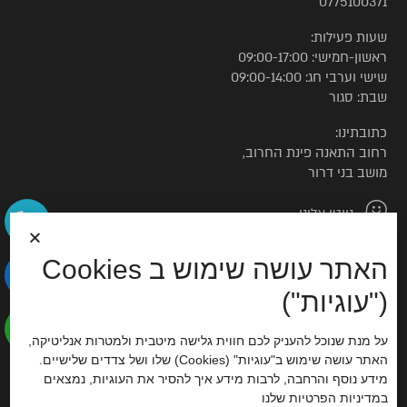
0775100371
שעות פעילות:
ראשון-חמישי: 09:00-17:00
שישי וערבי חג: 09:00-14:00
שבת: סגור
כתובתינו:
רחוב התאנה פינת החרוב,
מושב בני דרור
נווטו אלינו
האתר עושה שימוש ב Cookies
© כל הזכויות שמורות לטורקיז האוס
("עוגיות")
הצהרת נגישות
על מנת שנוכל להעניק לכם חווית גלישה מיטבית ולמטרות אנליטיקה,
האתר עושה שימוש ב"עוגיות" (Cookies) שלו ושל צדדים שלישיים.
סוכנות דיגיטל
מידע נוסף והרחבה, לרבות מידע איך להסיר את העוגיות, נמצאים
ב
מדיניות הפרטיות
שלנו