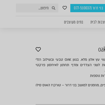
בני דרור 077-5100371
צבות לבית
בתים מעוצבים
שולחן סלון גדול מלבני, עשוי עץ אלון מלא. בגוון OAK טבעי ובשילוב רגלי
ת לשני הצדדים ומדף תחתון לאיחסון פרקטי
ות נוספות
ים, מוזמנים למושב בני דרור – טורקיז האוס סילו