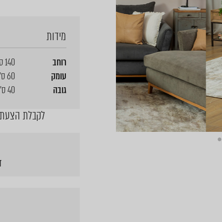
מידות
רוחב
140 ס"מ
עומק
60 ס"מ
גובה
40 ס"מ
לקבלת הצעת מ
ד