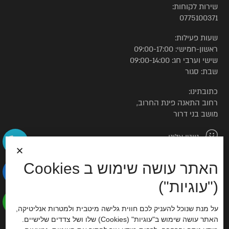
שירות לקוחות:
0775100371
שעות פעילות:
ראשון-חמישי: 09:00-17:00
שישי וערבי חג: 09:00-14:00
שבת: סגור
כתובתינו:
רחוב התאנה פינת החרוב,
מושב בני דרור
נווטו אלינו
האתר עושה שימוש ב Cookies
© כל הזכויות שמורות לטורקיז האוס
("עוגיות")
הצהרת נגישות
על מנת שנוכל להעניק לכם חווית גלישה מיטבית ולמטרות אנליטיקה,
האתר עושה שימוש ב"עוגיות" (Cookies) שלו ושל צדדים שלישיים.
סוכנות דיגיטל