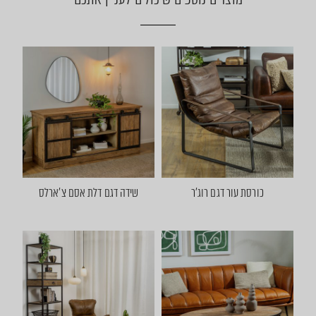
כורסת עור דגם רוג'ר
שידה דגם דלת אסם צ'ארלס