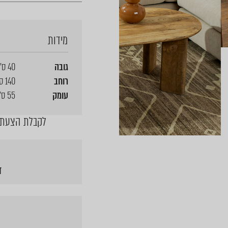
מידות
גובה
40 ס"מ
רוחב
140 ס"מ
עומק
55 ס"מ
לקבלת הצעת מ
ד