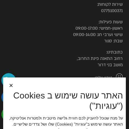
שירות לקוחות:
0775100371
שעות פעילות:
ראשון-חמישי: 09:00-17:00
שישי וערבי חג: 09:00-14:00
שבת: סגור
כתובתינו:
רחוב התאנה פינת החרוב,
מושב בני דרור
נווטו אלינו
האתר עושה שימוש ב Cookies
© כל הזכויות שמורות לטורקיז האוס
("עוגיות")
הצהרת נגישות
על מנת שנוכל להעניק לכם חווית גלישה מיטבית ולמטרות אנליטיקה,
האתר עושה שימוש ב"עוגיות" (Cookies) שלו ושל צדדים שלישיים.
סוכנות דיגיטל