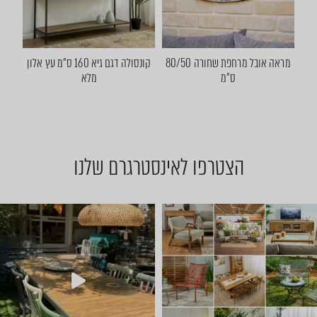
מראה אובל מרחפת שחורה 80/50
קונסולה דגם גיא 160 ס"מ עץ אלון
ס"מ
מלא
הצטרפו לאינסטרגרם שלנו
יום שישי 🔆 🌈 ניפגש אצלנו ב