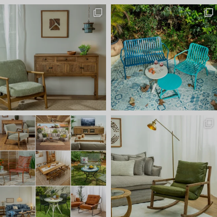
מחפשים את היפה לכניסה? 😍 בו
שישי שמח אצלנו 🤩 באים להתח