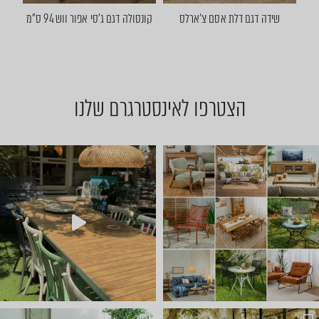
שידה דגם דלת אסם צ'ארלס
קונסולה דגם ג'סי אפור ווש 94 ס"מ
הצטרפו לאינסטרגרם שלנו
יום שישי 🔆 🌈 ניפגש אצלנו ב
ועכשיו הגיע הזמן לשולחן הסל