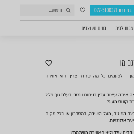
בני דרור 077-5100371
צבות לבית
בתים מעוצבים
ם מון
ון – לפעמים כל מה שחדר צריך הוא אווירה
איתה עיצוב עדין בניחוח וינטג', בעלת גוף פליז
ת קונוס מעוגל
צד המיטה, מעל השידה, במסדרון או בכל מקום
עת אלגנטיות.
בית שלך וליצור אווירה מושלמת?