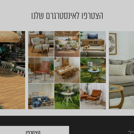
הצטרפו לאינסטרגרם שלנו
 באים להתח
יום שישי 🔆 🌈 ניפגש אצלנו ב
חד
הצטרפו