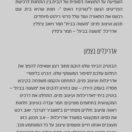
השפיעה על התוצאה הסופית של הבית.בין התחנות לרכישת
הפריטים הגענו ל״טורקיז האוס ״- חנות שהיא בית. שם
רכשנו את התאורה ועוד שלל פרטי ריהוט מיוחדים.
תכנון ועיצוב פנים: ״מעשה בבית״ תמר ויואב צ׳פלין
אדריכל: ״מעשה בבית״ – תמר צ׳פלין
אדריכלים בצפון
הבוטיק הביתי שלנו הוקם מתוך רצון ושאיפה להפוך את
החלום שלכם לסיפור המשותף שלנו. הכרנו בלימודי
אדריכלות ועיצוב פנים, התחתנו והקמנו משפחה בקיבוץ
מסדה בעמק הירדן – שם בחרנו להקים את "מעשה בבית" –
בוטיק ביתי לאדריכלות ועיצוב פנים. התחלנו את דרכינו
המקצועית בתחומים משיקים: תמר עבדה בעיצוב חלונות
ראווה ומיצוב חללים מסחריים ב"משביר לצרכן". יואב רכש
את נסיונו המקצועי במשרד אדריכלות – א.ב תכנון. כזוג
מעצבים אנחנו חיים ונושמים עיצוב על כל המשתמע מכך.