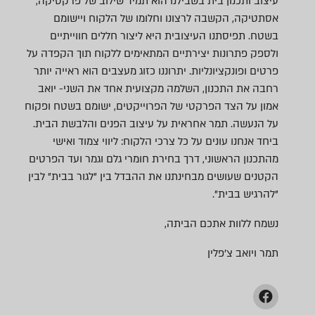
עיצוב ותכנון בית בשבילנו הוא תמיד שילוב של פרקטיקה,
אסתטיקה, הקשבה לרצונו וחלומו של הלקוח ויישומם
בשטח. תפיסתנו העיצובית היא ליצור חללים חווייתיים
ולספק פתרונות יצירתיים המתאימים ללקוח תוך הקפדה על
פרטים ופונקציונליות. יתרוננו כזוג מעצבים הוא ראייה יותר
רחבה את התכנון, השלמה מקצועית אחד את השני- יואב
אמון על הצד הפרקטי של הפרוייקטים, ישומם בשטח ופקוח
על הנעשה. תמר אחראית על עיצוב הפנים והלבשת הבית.
ביחד אנחנו עונים על כל צרכי הלקוח: ליווי צמוד ואישי
מהתכנון הראשוני, דרך בחירת חומרי גלם וגמר ועד הפרטים
הקטנים שעושים מבחינתנו את ההבדל בין "לגור בבית" לבין
"להרגיש בבית".
נשמח ללוות אתכם הביתה,
תמר ויואב צ'פלין