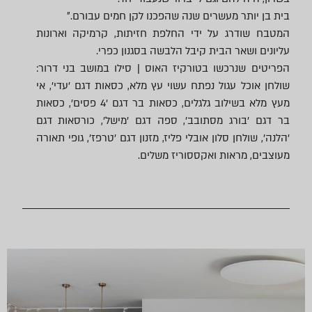
בית בן יותר מעשרים שנה שהפכנו לקן חמים עבורם.״
המטבח שודרג על ידי החלפת חזיתות, קרמיקה וארונות
עליונים ושאר הבית קיבל הלבשה בסגנון כפרי.
הפריטים שנרכשו בטורקיז האוס | סילו במושב בני דרור:
שולחן אוכל עגול נפתח עשוי עץ מלא, כסאות דגם 'עדי', אי
מעץ מלא בשילוב גלגלים, כסאות בר דגם '4 פסים', כסאות
בר דגם 'בורג מסתובב', ספה דגם 'מישל', כורסאות דגם
'הלנה', שולחן סלון אובלי פליז, מזנון דגם 'טרפז', גופי תאורה
מעוצבים, מראות ואקססוריז משלים.