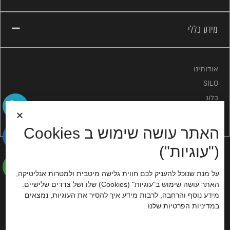
מידע כללי
אודותינו
SILO
בלוג
מדיניות פרטיות
האתר עושה שימוש ב Cookies
("עוגיות")
יצירת קשר
על מנת שנוכל להעניק לכם חווית גלישה מיטבית ולמטרות אנליטיקה,
שירות לקוחות:
האתר עושה שימוש ב"עוגיות" (Cookies) שלו ושל צדדים שלישיים.
0775100371
מידע נוסף והרחבה, לרבות מידע איך להסיר את העוגיות, נמצאים
ב
מדיניות הפרטיות
שלנו
שעות פעילות:
ראשון-חמישי: 09:00-17:00