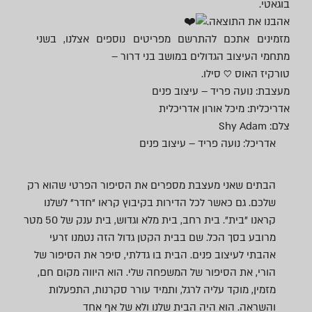
בוגאטי.
אהבנו את התוצאה.
מזמינים אתכם להתרשם מפריטים נוספים אצלנו, בשני
מתחמי העיצוב הגדולים במושב בני דרור –
טורקיז האוס ♡ סילו.
מעצבת:
נועה פריד – עיצוב פנים
אדריכלית:
מיכל אורון אדריכלית
צלם: Shy Adam
אדריכל: נועה פריד – עיצוב פנים
הבתים שאני מעצבת מספרים את הסיפור הפרטי שהוא רק
שלכם. גם כאשר לכל הדירות בקיבוץ קראו "חדר" לשלנו
קראנו "בית". בית רחב, בית מלא וגדוש, בית ענק של 50 מטר
מרובע בסך הכל. שם בבית הקטן גדול הזה נטמנו זרעי
אהבתי לעיצוב פנים. הבית בו גדלתי, סיפר את הסיפור של
הורי, את הסיפור של המשפחה שלי. הוא היווה מקום חם,
מזמין, מוקד עליה לרגל, ותמיד עורר סקרנות, התפעלות
והשראה. הוא היה הבית שלנו ולא של אף אחד