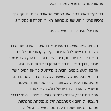
אחסון סגור שיתן מראה מסודר ונקי.
בטורקיז האוס בחרו את כל גופי התאורה לבית. בנוסף לכך
נרכשו פרטי ריהוט שונים, מראות, מאוורי תקרה ואקססוריז.
אדריכל: נועה פריד – עיצוב פנים
הבתים שאני מעצבת מספרים את הסיפור הפרטי שהוא רק
שלכם. גם כאשר לכל הדירות בקיבוץ קראו "חדר" לשלנו
קראנו "בית". בית רחב, בית מלא וגדוש, בית ענק של 50 מטר
מרובע בסך הכל. שם בבית הקטן גדול הזה נטמנו זרעי
אהבתי לעיצוב פנים. הבית בו גדלתי, סיפר את הסיפור של
הורי, את הסיפור של המשפחה שלי. הוא היווה מקום חם,
מזמין, מוקד עליה לרגל, ותמיד עורר סקרנות, התפעלות
והשראה. הוא היה הבית שלנו ולא של אף אחד
אחר. התבגרתי, למדתי (ולימדתי) עיצוב פנים, ויצאתי לדרכי
העצמאית. היום אני מתכננת חללים, מנסחת פרוגרמות,
מפיקה תכניות ושוקדת על חלופות עיצוביות. מלווה