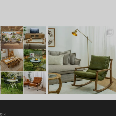
 ניפגש אצלנו ב
שישי שמח אצלנו 🤩 באים להתח