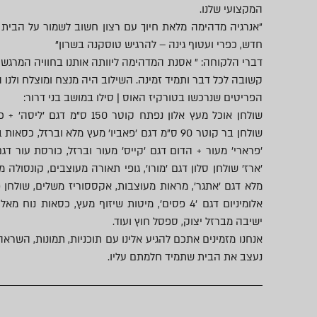
המקצועי שלנו.
"אנרגיה מדהימה מלאת חיוך עם רצון חשוב לשמור על הבית הק
חדש, כפרי ועטוף גינה – להרגיש טוסקנה בשרון"
דברי הלקוחה: " אסנת המדהימה ליוותה אותנו בחוויה המרגשת
קשובה לכל דבר ותמיד זמינה. השילוב היה מנצח ומוצלח ולנו 
הפריטים שנרכשו בטורקיז האוס | סילו במושב בני דרור:
שולחן אוכל מעץ אלון נפתח קוטר 50
שולחן בר קוטר 90 ס"מ דגם 'פאביו' מעץ מלא וברזל, 
'פרארי' מעור + הדום דגם 'קייס' מעור וברזל, כורסת עור דגם
'ארז' שולחן סלון דגם 'מורו', גופי תאורה מעוצבים, קונסולה מ
אלומיניום דגם '4 פסים', מיטות שיזוף מעץ, כסאות נו
ישיבה מברזל יצוק, ספסל חוץ ועוד.
אנחנו מזמינים אתכם להגיע אלינו עם תוכניות, תמונות, השראה
נעצב את הבית שתמיד חלמתם עליו.