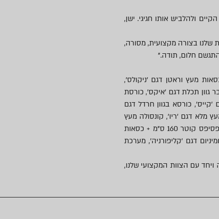
יים ולהלביש אותו חגיגי. ישן,
 שלנו בצורה מקצועית, מסורה,
התגשם חלום, תודה."
1 ס"מ דגם 'ליסה' + כסאות מעץ וראטן דגם 'ניקולס',
כסאות בר גוון תכלת דגם 'איקס', כורסת
 'קייס', כורסא בגוון חרדל דגם
עץ מלא דגם 'ריו', קונסולה מעץ
מלא דגם 'אתגר', מראות מעוצבות, אקססוריז משלים, שולחן פסיפס קוטר 160 ס"מ + כסאות
ח מאלומיניום דגם 'קליפורניה', מערכת
 ויחד עם הצוות המקצועי שלנו,