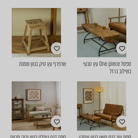
ספסל One piece עץ טבעי
שרפרף עץ טיק בגוון שמנת
בשילוב ברזל
ספת עור דגם חואן בגוון וויסקי
ספה דגם גימלט בגוון ירוק מרווה