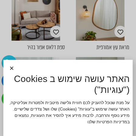
מראת עץ אמורפית
ספת דלאס אפור בהיר
האתר עושה שימוש ב Cookies
("עוגיות")
על מנת שנוכל להעניק לכם חווית גלישה מיטבית ולמטרות אנליטיקה,
האתר עושה שימוש ב"עוגיות" (Cookies) שלו ושל צדדים שלישיים.
ספה דגם קוזי קורדרוי כחול
שולחן One piece דגם אוסטרי
מידע נוסף והרחבה, לרבות מידע איך להסיר את העוגיות, נמצאים
אדמירל 260 ס"מ
עץ טיק ורגלי ברזל
ב
מדיניות הפרטיות
שלנו