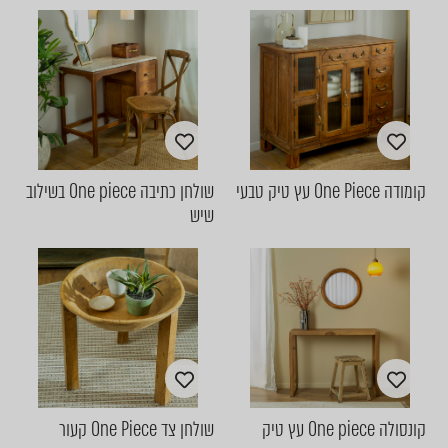
קומודה One Piece עץ טיק טבעי
שולחן כתיבה One piece בשילוב
שיש
קונסולה One piece עץ טיק
שולחן צד One Piece קעור