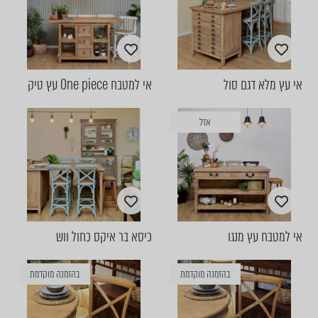
אי עץ מלא דגם סול
אי למטבח One piece עץ טיק
אזל
אי למטבח עץ מנגו
כיסא בר איקס כחול ווש
בהזמנה מוקדמת
בהזמנה מוקדמת