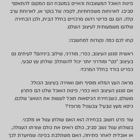
פינות האוכל המעוצבות והאיים במטבח הם המקום להתאסף
סביבו. לארוחות משפחתיות, לקפה של בוקר או, לארוחת ערב
קלה. הם גם פריטי רהוט מרכזיים בחלל הבית, ולכן הבחירה
שלהם משמעותית לעיצוב השלם.
קחו לכם כמה נקודות למחשבה:
ראשית סגנון העיצוב, כפרי, מודרני, שילוב ביניהם? לעיתים גם
בעיצוב ״נקי״ ומודרני יותר יכול להשתלב שולחן עץ טבעי,
כפריט בודד בחלל המרכזי.
מראה העץ המלא מוסיף חום ואווירה בעיצוב הכולל.
אם סגנון העיצוב הוא כפרי, פינות האוכל שלנו הם פתרון
מושלם, כשבחירת הכיסאות תוכל לעשות את הטאצ׳ שלכם.
כיסא מעץ טבעי? צבעוני? מרופד?
עוד פרט חשוב בבחירה הוא האם שולחן עגול או מלבני.
בשולחן עגול נשב סביב, כולם רואים את כולם וצורתו העגולה,
או אובלית לאחר פתיחה, האם משתלבת בפינה שמיועדת לכך