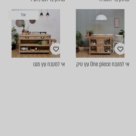
אזל
אי למטבח One piece עץ טיק
אי למטבח עץ מנגו