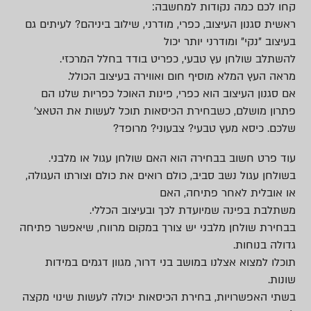
קחו לכם כמה נקודות למחשבה:
ראשית סגנון העיצוב, כפרי, מודרני, שילוב ביניהם? לעיתים גם
בעיצוב ״נקי״ ומודרני יותר יכול
להשתלב שולחן עץ טבעי, כפריט בודד בחלל המרכזי.
מראה העץ המלא מוסיף חום ואווירה בעיצוב הכולל.
אם סגנון העיצוב הוא כפרי, פינות האוכל כפריות שלנו הם
פתרון מושלם, כשבחירת הכיסאות תוכל לעשות את הטאצ׳
שלכם. כיסא מעץ טבעי? צבעוני? מרופד?
עוד פרט חשוב בבחירה הוא האם שולחן עגול או מלבני.
בשולחן עגול נשב סביב, כולם רואים את כולם וצורתו העגולה,
או אובלית לאחר פתיחה, האם
משתלבת בפינה שמיועדת לכך ובעיצוב הכללי.
בבחירת שולחן מלבני יש צורך במקום מרווח, שיאפשר פתיחה
גדולה בנוחות.
תוכלו למצוא אצלנו במושב בני דרור, מגוון דגמים במידות
שונות.
בשתי האפשרויות, בחירת הכיסאות יכולה לעשות שינוי מקצה