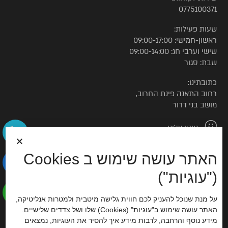
0775100371
שעות פעילות:
ראשון-חמישי: 09:00-17:00
שישי וערבי חג: 09:00-14:00
שבת: סגור
כתובתינו:
רחוב התאנה פינת החרוב,
מושב בני דרור
נווטו אלינו
האתר עושה שימוש ב Cookies
© כל הזכויות שמורות לטורקיז האוס
("עוגיות")
הצהרת נגישות
על מנת שנוכל להעניק לכם חווית גלישה מיטבית ולמטרות אנליטיקה,
האתר עושה שימוש ב"עוגיות" (Cookies) שלו ושל צדדים שלישיים.
סוכנות דיגיטל
מידע נוסף והרחבה, לרבות מידע איך להסיר את העוגיות, נמצאים