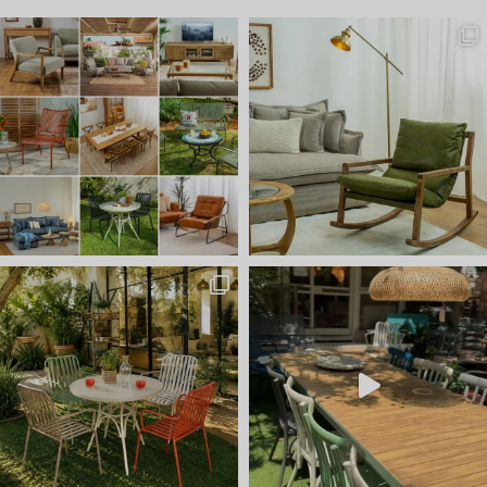
שישי שמח אצלנו 🤩 באים להתח
חדש ⭐ קונטיינרים של ריהוט ל