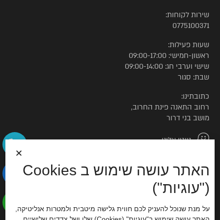
שירות לקוחות:
0775100371
שעות פעילות:
ראשון-חמישי: 09:00-17:00
שישי וערבי חג: 09:00-14:00
שבת: סגור
כתובתינו:
רחוב התאנה פינת החרוב,
מושב בני דרור
נווטו אלינו
האתר עושה שימוש ב Cookies
© כל הזכויות שמורות לטורקיז האוס
("עוגיות")
הצהרת נגישות
על מנת שנוכל להעניק לכם חווית גלישה מיטבית ולמטרות אנליטיקה,
האתר עושה שימוש ב"עוגיות" (Cookies) שלו ושל צדדים שלישיים.
סוכנות דיגיטל